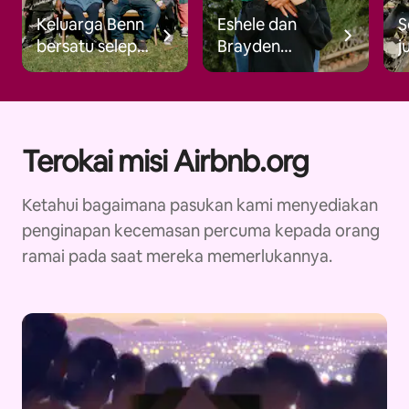
Keluarga Benn
Eshele dan
S
bersatu selepas
Brayden
j
kebakaran
menemui
m
hutan
harapan
k
selepas
s
kebakaran
k
Terokai misi Airbnb.org
hutan
Ketahui bagaimana pasukan kami menyediakan
penginapan kecemasan percuma kepada orang
ramai pada saat mereka memerlukannya.