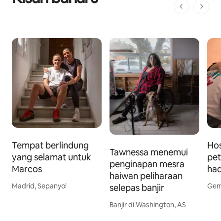
1 daripada 
Tempat berlindung
Ho
Tawnessa menemui
yang selamat untuk
pet
penginapan mesra
Marcos
had
haiwan peliharaan
Madrid, Sepanyol
Gemp
selepas banjir
Banjir di Washington, AS